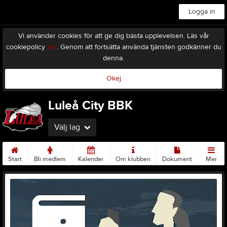
Logga in
Vi använder cookies för att ge dig bästa upplevelsen. Läs vår
cookiepolicy
här
. Genom att fortsätta använda tjänsten godkänner du
denna.
Okej
Luleå City BBK
Välj lag
Start
Bli medlem
Kalender
Om klubben
Dokument
Mer