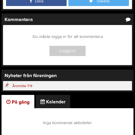
Dela
Tweeta
Kommentera
Du måste logga in för att kommentera
Logga in
Nyheter från föreningen
Årsmöte 7/9
Kalender
På gång
Inga kommande aktiviteter