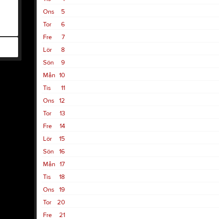
Ons
5
Tor
6
Fre
7
Lör
8
Sön
9
Mån
10
Tis
11
Ons
12
Tor
13
Fre
14
Lör
15
Sön
16
Mån
17
Tis
18
Ons
19
Tor
20
Fre
21