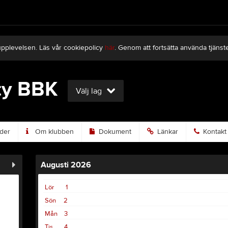
upplevelsen. Läs vår cookiepolicy
här
. Genom att fortsätta använda tjän
ty BBK
Välj lag
der
Om klubben
Dokument
Länkar
Kontakt
Augusti 2026
Lör
1
Sön
2
Mån
3
Tis
4