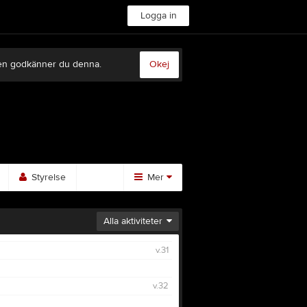
Logga in
sten godkänner du denna.
Okej
Styrelse
Mer
Huvudmeny
Alla aktiviteter
Bilder
v.31
Video
Gästbok
v.32
Sponsorer