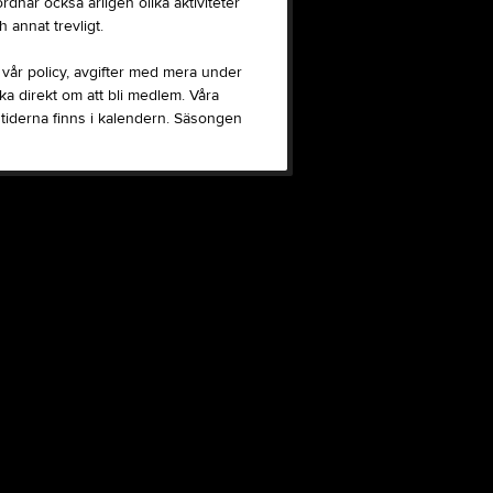
rdnar också årligen olika aktiviteter
 annat trevligt.
m vår policy, avgifter med mera under
direkt om att bli medlem. Våra
stiderna finns i kalendern. Säsongen