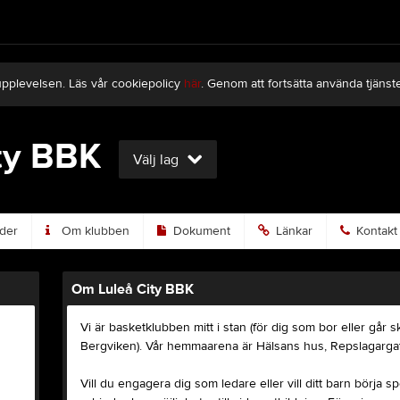
upplevelsen. Läs vår cookiepolicy
här
. Genom att fortsätta använda tjän
ty BBK
Välj lag
der
Om klubben
Dokument
Länkar
Kontakt
Om Luleå City BBK
Vi är basketklubben mitt i stan (för dig som bor eller går 
Bergviken). Vår hemmaarena är Hälsans hus, Repslagarga
Vill du engagera dig som ledare eller vill ditt barn börja spe