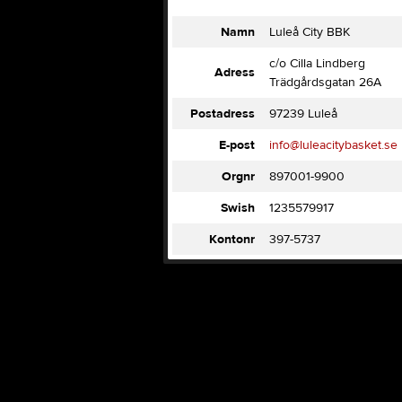
Namn
Luleå City BBK
c/o Cilla Lindberg
Adress
Trädgårdsgatan 26A
Postadress
97239 Luleå
E-post
info@luleacitybasket.se
Orgnr
897001-9900
Swish
1235579917
Kontonr
397-5737