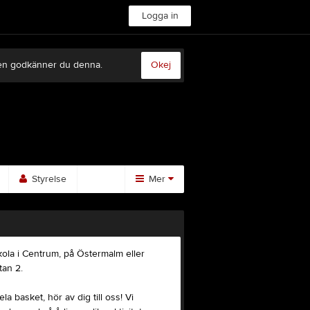
Logga in
sten godkänner du denna.
Okej
Styrelse
Mer
Huvudmeny
Bilder
skola i Centrum, på Östermalm eller
Video
tan 2.
Gästbok
Sponsorer
la basket, hör av dig till oss! Vi