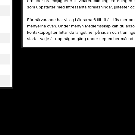
erbjuder bra möjligheter till vidareutbildning. Föreningen o
som uppstarter med intressanta föreläsningar, julfester och
För närvarande har vi lag i åldrarna 6 till 16 år. Läs mer o
menyerna ovan. Under menyn Medlemsskap kan du ansöka 
kontaktuppgifter hittar du längst ner på sidan och träning
startar varje år upp någon gång under september månad.