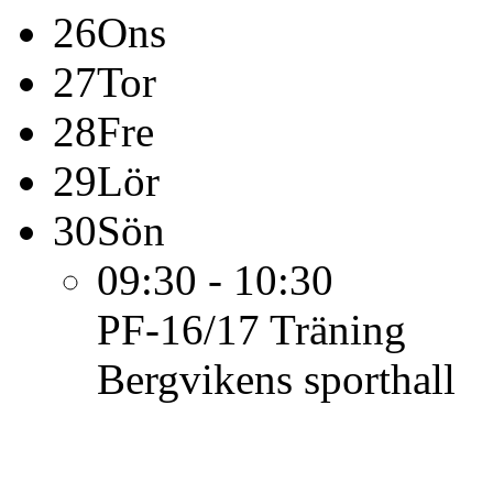
26
Ons
27
Tor
28
Fre
29
Lör
30
Sön
09:30 - 10:30
PF-16/17
Träning
Bergvikens sporthall