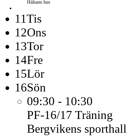
Hälsans hus
11
Tis
12
Ons
13
Tor
14
Fre
15
Lör
16
Sön
09:30 - 10:30
PF-16/17
Träning
Bergvikens sporthall