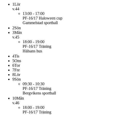
1
Lör
v.44
13:00 - 17:00
PF-16/17
Haloween cup
Gammelstad sporthall
2
Sön
3
Mån
v.45
18:00 - 19:00
PF-16/17
Träning
Hälsans hus
4
Tis
5
Ons
6
Tor
7
Fre
8
Lör
9
Sön
09:30 - 10:30
PF-16/17
Träning
Bergvikens sporthall
10
Mån
v.46
18:00 - 19:00
PF-16/17
Träning