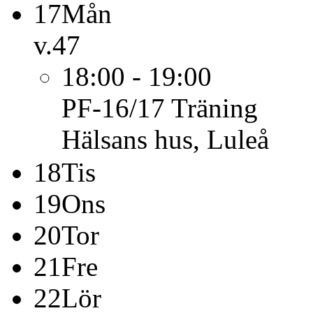
17
Mån
v.47
18:00 - 19:00
PF-16/17
Träning
Hälsans hus, Luleå
18
Tis
19
Ons
20
Tor
21
Fre
22
Lör